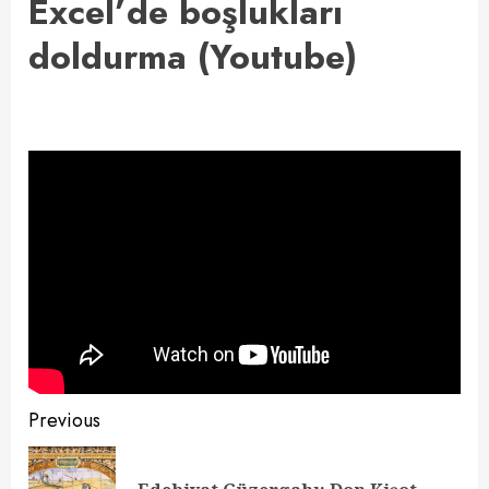
Excel’de boşlukları
doldurma (Youtube)
Continue
Previous
Reading
Pre