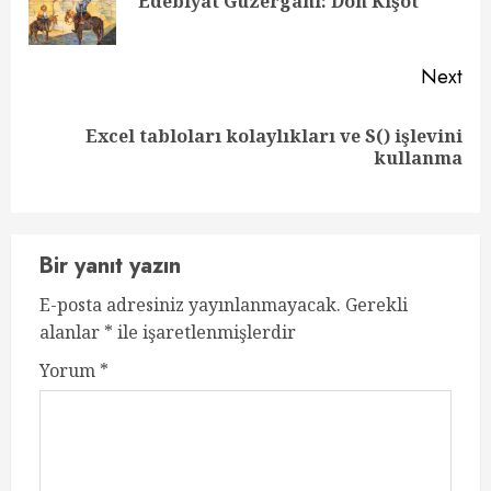
Edebiyat Güzergahı: Don Kişot
pos
Next
Excel tabloları kolaylıkları ve S() işlevini
Next
kullanma
post:
Bir yanıt yazın
E-posta adresiniz yayınlanmayacak.
Gerekli
alanlar
*
ile işaretlenmişlerdir
Yorum
*