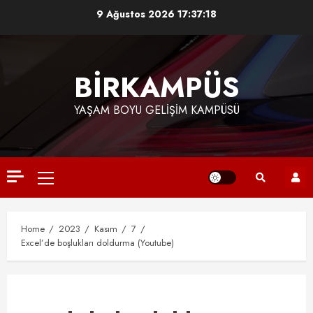
Skip
9 Ağustos 2026
17:37:18
to
content
BİRKAMPÜS
YAŞAM BOYU GELIŞIM KAMPÜSÜ
Primary
Menu
Home
2023
Kasım
7
Excel’de boşlukları doldurma (Youtube)